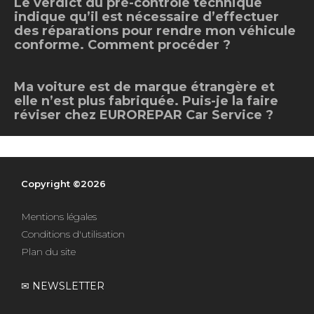
Le verdict du pré-contrôle technique
Notre actualité
indique qu’il est nécessaire d’effectuer
des réparations pour rendre mon véhicule
Notre gamme de pièces
conforme. Comment procéder ?
Vidange
Ma voiture est de marque étrangère et
Carrosserie
elle n’est plus fabriquée. Puis-je la faire
réviser chez EUROREPAR Car Service ?
Mécanique
Pré-contrôle technique
Suspension
Copyright ©2026
Kit de distribution
Mentions légales
Conditions d'utilisation
Echappement
Plan du site
Réparation pièces électroniques
✉ NEWSLETTER
Visibilité