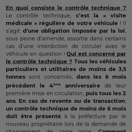
Notre actualité
En quoi consiste le contrôle technique ?
Notre gamme de pièces
Le contrôle technique,
c’est la « visite
médicale » régulière de votre véhicule
! Il
Vidange
s’agit
d’une obligation imposée par la loi
,
sous peine d’amende, assortie dans certains
Carrosserie
cas d’une interdiction de circuler avec le
Mécanique
véhicule en question !
Qui est concerné par
le contrôle technique ?
Tous les véhicules
Pré-contrôle technique
particuliers et utilitaires
de moins de 3,5
tonnes
sont concernés,
dans les 6 mois
Suspension
précédent le 4
ème
anniversaire
de leur
Kit de distribution
première mise en circulation,
puis tous les 2
ans
.
En cas de revente ou de transaction
,
Echappement
un contrôle technique de moins de 6 mois
Réparation pièces électroniques
doit être présenté
à la préfecture par le
nouveau propriétaire lors de la demande de
Visibilité
changement de carte grise.
Comment