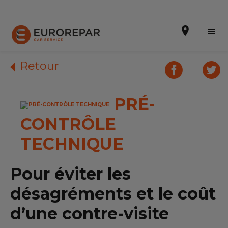
Retour
PRÉ-
Prendre un rendez-vous
CONTRÔLE
Devis en ligne
TECHNIQUE
Nos prestations
Nos promotions
Pour éviter les
désagréments et le coût
Notre enseigne
d’une contre-visite
Nos garages