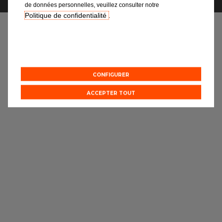
Notre actualité
de données personnelles, veuillez consulter notre
Politique de confidentialité
.
Notre gamme de pièces
Vidange
Carrosserie
CONFIGURER
Mécanique
ACCEPTER TOUT
Pré-contrôle technique
Suspension
Kit de distribution
Echappement
Réparation pièces électroniques
Visibilité