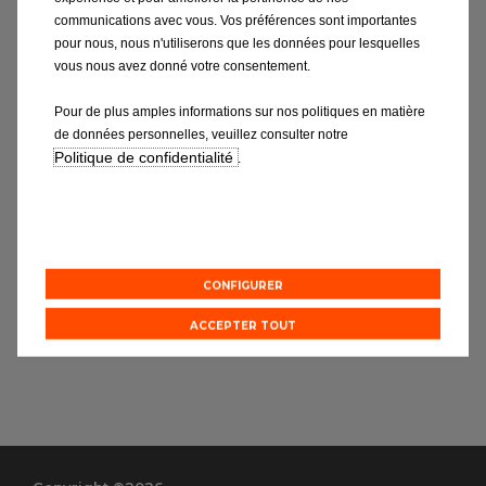
Notre actualité
communications avec vous. Vos préférences sont importantes
pour nous, nous n'utiliserons que les données pour lesquelles
Notre gamme de pièces
vous nous avez donné votre consentement.
Vidange
Pour de plus amples informations sur nos politiques en matière
de données personnelles, veuillez consulter notre
Carrosserie
Politique de confidentialité
.
Mécanique
Pré-contrôle technique
Suspension
CONFIGURER
ACCEPTER TOUT
Kit de distribution
Echappement
Réparation pièces électroniques
Visibilité