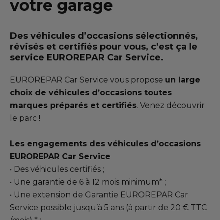
votre garage
Notre actualité
Notre gamme de pièces
Des véhicules d’occasions sélectionnés,
Vidange
révisés et certifiés pour vous, c’est ça le
service EUROREPAR Car Service.
Carrosserie
EUROREPAR Car Service vous propose
un large
Mécanique
choix de véhicules d’occasions toutes
marques préparés et certifiés
. Venez découvrir
Pré-contrôle technique
le parc !
Suspension
Les engagements des véhicules d’occasions
Kit de distribution
EUROREPAR Car Service
• Des véhicules certifiés ;
Echappement
• Une garantie de 6 à 12 mois minimum* ;
Réparation pièces électroniques
• Une extension de Garantie EUROREPAR Car
Service possible jusqu’à 5 ans (à partir de 20 € TTC
Visibilité