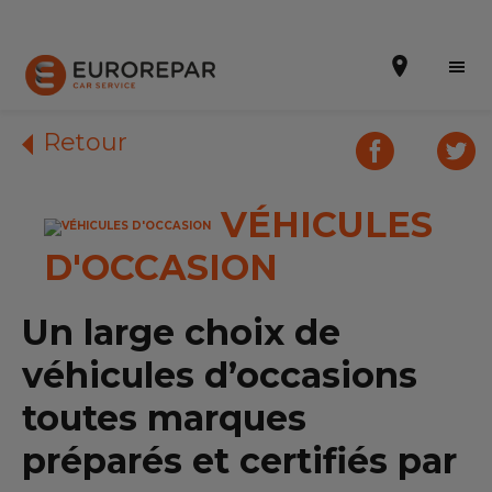
Retour
VÉHICULES
Prendre un rendez-vous
D'OCCASION
Devis en ligne
Nos prestations
Un large choix de
Nos promotions
véhicules d’occasions
toutes marques
Notre enseigne
préparés et certifiés par
Nos garages