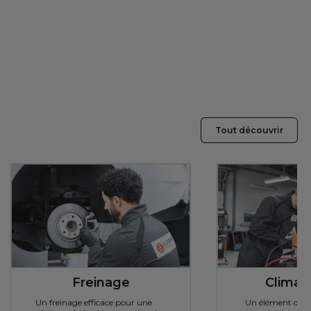
Tout découvrir
Freinage
Climati
Un freinage efficace pour une
Un élément de co