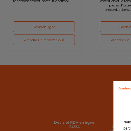
fonctionnement moteur optimal
essentiels et le r
pièces d’usure
préconisations 
Devis en ligne
Devis e
Prendre un rendez-vous
Prendre un 
Continue
Devis et RDV en ligne
Prestati
Nous
24/24
techniqu
pert