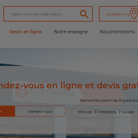
Localisez-moi
Devis en ligne
Notre enseigne
Nos promotions
dez-vous en ligne et devis gra
Recherchez parmi les 15 prestati
e
Rendez-vous
Véhicule
Prestations
Garage