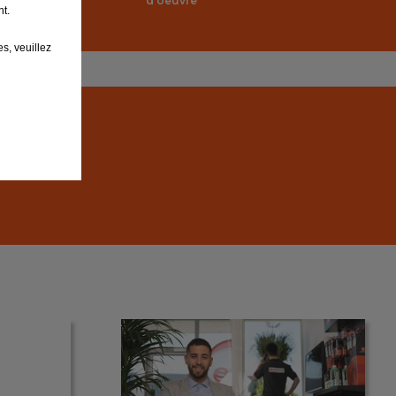
d’oeuvre
t.
s, veuillez