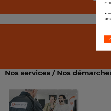
multimarq
n'ut
Pour
cons
Nos services / Nos démarche