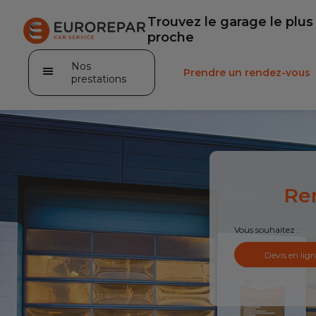
Faire un devis en ligne
Trouvez le garage le plus
proche
Nos
Prendre un rendez-vous
prestations
Vidange
Ren
Pare-brise
Vous souhaitez :
Carrosserie
Devis en lign
Mécanique
Pré-contrôle technique