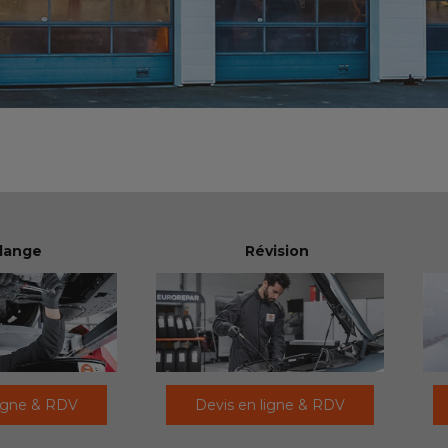
dange
Révision
ligne & RDV
Devis en ligne & RDV